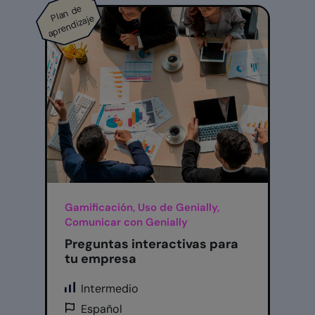
Pl
a
n
d
e
a
pr
e
n
di
z
aj
e
Gamificación, Uso de Genially,
Comunicar con Genially
Preguntas interactivas para
tu empresa
Intermedio
Español