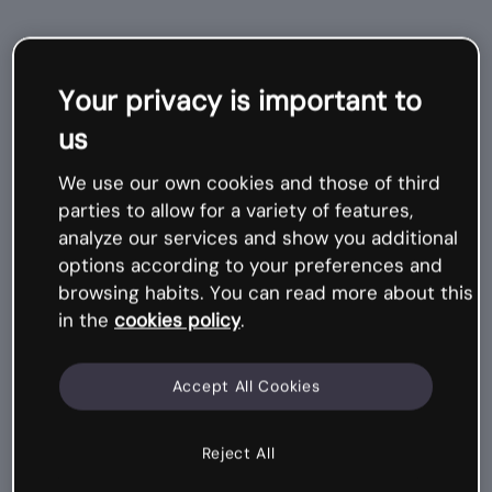
Otros cursos
Your privacy is important to
relacionados
us
We use our own cookies and those of third
Mi
cr
o
c
ur
s
parties to allow for a variety of features,
o
analyze our services and show you additional
options according to your preferences and
browsing habits. You can read more about this
in the
cookies policy
.
Accept All Cookies
Reject All