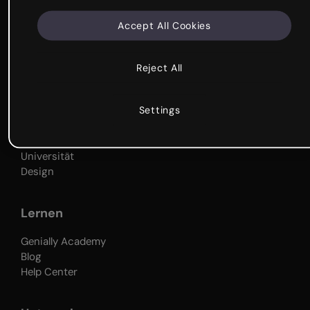
Vorlagen
Warum Genially?
Accept All Cookies
Erste Schritte
Das ist Genially
Reject All
Für wen?
Settings
Unternehmen
Bildung
Universität
Design
Lernen
Genially Academy
Blog
Help Center