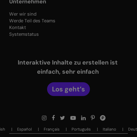
Unternehmen
Wer wir sind
Werde Teil des Teams
Kontakt
Systemstatus
Interaktive Inhalte zu erstellen ist
einfach, sehr einfach
Los geht’s
sh ‎‎
Español ‎‎
Français ‎‎
Português ‎‎
Italiano ‎‎
Deuts