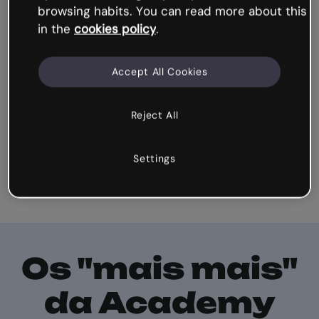
browsing habits. You can read more about this
Descubra dicas, microcursos, formações... tudo
in the
cookies policy
.
o que você precisa para estar em dia com o
mundo digital!
Accept All Cookies
Reject All
Settings
Os "mais mais"
da Academy