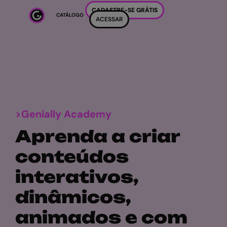
Ir para o conteúdo principal
CADASTRE-SE GRÁTIS
CATÁLOGO
ACESSAR
>Genially Academy
Aprenda a criar
conteúdos
interativos,
dinâmicos,
animados e com