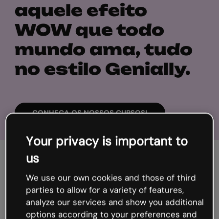
aquele efeito
WOW que todo
mundo ama, tudo
no estilo Genially.
CONHEÇA OS NOSSOS CURSOS!
Your privacy is important to
us
O lugar onde você pode ter
We use our own cookies and those of third
todos os superpoderes que
parties to allow for a variety of features,
quiser
analyze our services and show you additional
options according to your preferences and
Porque aprender não pode ser algo chato.