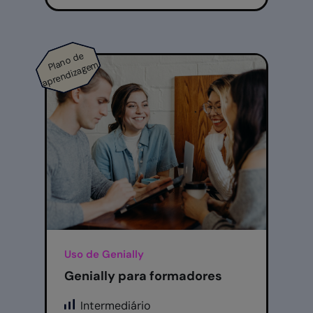
n
o
d
e
a
pr
e
n
di
z
a
g
e
Pl
a
m
Uso de Genially
Genially para formadores
Intermediário