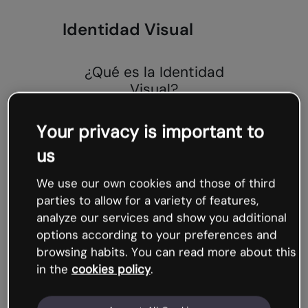
Identidad Visual
¿Qué es la Identidad
Visual?
Se podría definir la identidad visual
como la
creación y gestión de una
Your privacy is important to
marca
, y al conjunto de
acciones y
us
elementos
que logran transmitir sus
valores y causar el
impacto
emocional deseado.
We use our own cookies and those of third
parties to allow for a variety of features,
¡Vaya! que básicamente es hacer
analyze our services and show you additional
una marca de calidad, que consiga
options according to your preferences and
ser recordada por nuestro target y
que sientan orgullo de ella y sus
browsing habits. You can read more about this
valores.
La manera en la que una
in the
cookies policy
.
marca habla, los colores que utiliza,
su logo, con quién colabora...todo
ello hace que adquiera