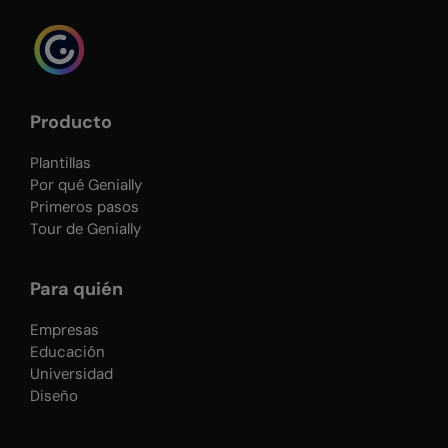
airbnb el rojo, spotify el verde. Cada
color presenta unas
características
psicológicas
y debes tenerlas en
cuenta a la hora de escoger los
tonos de tu marca. ¡Ah! y
cuantos
menos, mejor
: es más fácil recordar
Producto
uno o dos colores a seis, por
ejemplo.
Plantillas
Por qué Genially
Tipografía
Primeros pasos
En tus comunicaciones
Tour de Genially
corporativas, tan importante es el
mensaje como el tipo de letra con el
que se redacta. No es lo mismo
Para quién
decir
BUENOS DÍAS
que
BUENOS
DÍAS
, ¿verdad? cada tipografía
Empresas
presenta una personalidad y debe
Educación
ser coherente con tus valores.
TIP:
Universidad
evitar usar muchas tipografías
Diseño
distintas en tu marca aportará
coherencia y sencillez a tus