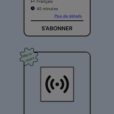
Français
45 minutes
Plus de détails
S'ABONNER
Mi
cr
o
-
c
o
ur
s