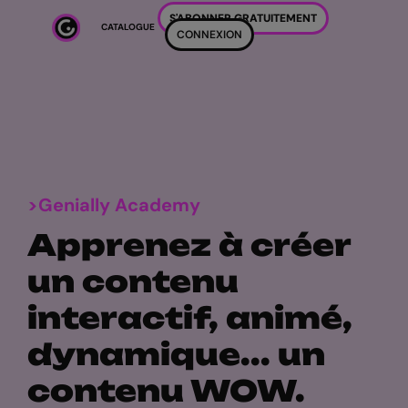
Passer au contenu principal
S'ABONNER GRATUITEMENT
CATALOGUE
CONNEXION
>Genially Academy
Apprenez à créer
un contenu
interactif, animé,
dynamique... un
contenu WOW.