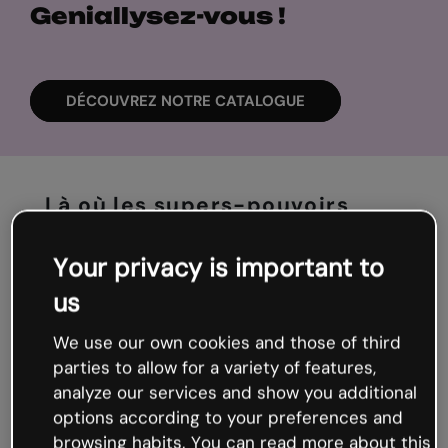
Geniallysez-vous !
DÉCOUVREZ NOTRE CATALOGUE
Là où les supers-pouvoirs
sont à portée de clic
Your privacy is important to
Apprenez sans vous lasser. Des astuces, des
us
micros-cours, des formations ... Tout ce dont
vous avez besoin pour être à la page ! Créez un
We use our own cookies and those of third
contenu inspirant et complétement WOW,
parties to allow for a variety of features,
simplement, rapidement et intuitivement (même
analyze our services and show you additional
si le design n'est pas votre spécialité).
options according to your preferences and
browsing habits. You can read more about this