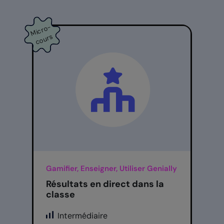
Mi
cr
o
-
c
o
ur
s
Gamifier, Enseigner, Utiliser Genially
Résultats en direct dans la
classe
Intermédiaire