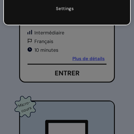
Utiliser Genially
Settings
Intégrez Genially à vos
formations
Intermédiaire
Français
10 minutes
Plus de détails
ENTRER
Mi
cr
o
-
c
o
ur
s