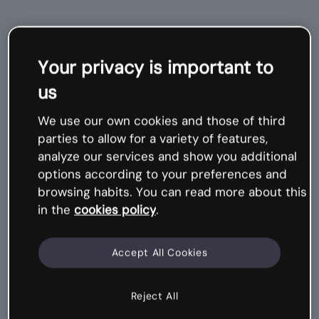
Contenu
Your privacy is important to
suggéré
us
We use our own cookies and those of third
Mi
cr
o
-
c
o
ur
parties to allow for a variety of features,
s
analyze our services and show you additional
options according to your preferences and
browsing habits. You can read more about this
in the
cookies policy
.
Accept All Cookies
Reject All