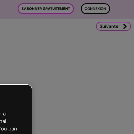
S'ABONNER GRATUITEMENT
CONNEXION
Suivante
r a
nal
You can