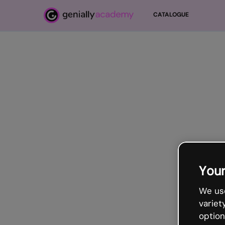
Passer au contenu principal
CATALOGUE
Your
We use
variet
option